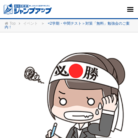
Top
イベント
＞
<2学期・中間テスト＞対策「無料」勉強会のご案
内！