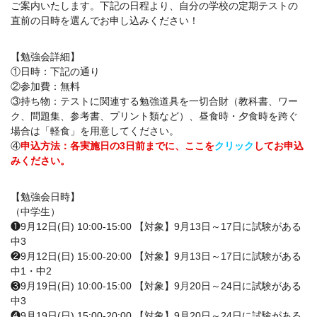
ご案内いたします。下記の日程より、自分の学校の定期テストの
直前の日時を選んでお申し込みください！
【勉強会詳細】
①日時：下記の通り
②参加費：無料
③持ち物：テストに関連する勉強道具を一切合財（教科書、ワー
ク、問題集、参考書、プリント類など）、昼食時・夕食時を跨ぐ
場合は「軽食」を用意してください。
④
申込方法：各実施日の3日前までに、ここを
クリック
してお申込
みください。
【勉強会日時】
（中学生）
❶9月12日(日) 10:00-15:00 【対象】9月13日～17日に試験がある
中3
❷9月12日(日) 15:00-20:00 【対象】9月13日～17日に試験がある
中1・中2
❸9月19日(日) 10:00-15:00 【対象】9月20日～24日に試験がある
中3
❹9月19日(日) 15:00-20:00 【対象】9月20日～24日に試験がある