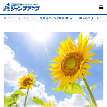
Top
イベント
＞
『夏期講習』で2学期100点UP。申込みスタート！