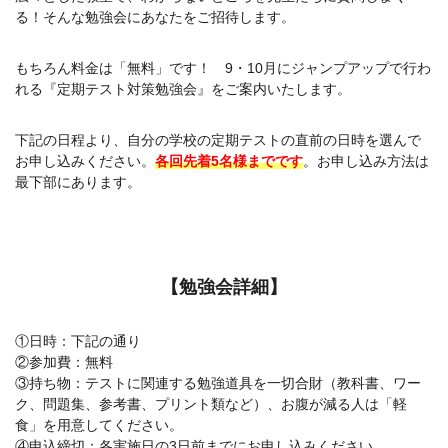
る！そんな勉強会にあなたをご招待します。
もちろん料金は「無料」です！ 9・10月にジャンプアップで行わ
れる『定期テスト対策勉強会』をご案内いたします。
下記の日程より、自分の学校の定期テストの直前の日時を選んで
お申し込みください。
各回先着5名様までです
。お申し込み方法は
最下部にあります。
【勉強会詳細】
①日時：下記の通り
②参加費：無料
③持ち物：テストに関連する勉強道具を一切合財（教科書、ワー
ク、問題集、参考書、プリント類など）、お腹が減る人は「軽
食」を用意してください。
④申込締切：各実施日の3日前までにお申し込みください。