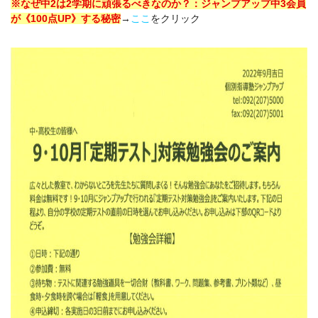
※なぜ中2は2学期に頑張るべきなのか？：ジャンプアップ中3会員
が《100点UP》する秘密
→
ここ
をクリック