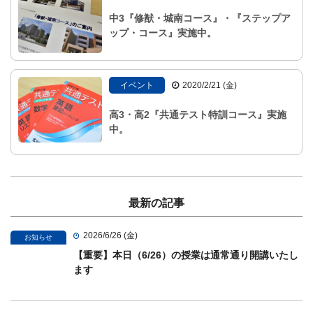
中3『修猷・城南コース』・『ステップア
ップ・コース』実施中。
イベント
2020/2/21 (金)
高3・高2『共通テスト特訓コース』実施
中。
最新の記事
2026/6/26 (金)
お知らせ
【重要】本日（6/26）の授業は通常通り開講いたし
ます